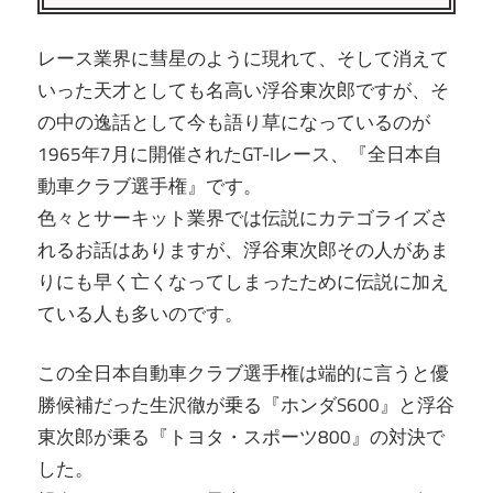
か
つ
レース業界に彗星のように現れて、そして消えて
い
ま
いった天才としても名高い浮谷東次郎ですが、そ
て
の中の逸話として今も語り草になっているのが
え
詳
1965年7月に開催されたGT-Iレース、『全日本自
し
て
動車クラブ選手権』です。
く
色々とサーキット業界では伝説にカテゴライズさ
紹
れるお話はありますが、浮谷東次郎その人があま
介
りにも早く亡くなってしまったために伝説に加え
す
ている人も多いのです。
る
サ
この全日本自動車クラブ選手権は端的に言うと優
イ
勝候補だった生沢徹が乗る『ホンダS600』と浮谷
ト
東次郎が乗る『トヨタ・スポーツ800』の対決で
した。