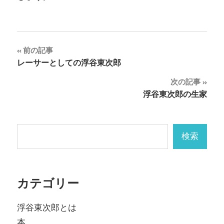
投
前の記事
レーサーとしての浮谷東次郎
稿
次の記事
ナ
浮谷東次郎の生家
ビ
ゲ
検索
検索
ー
シ
カテゴリー
ョ
ン
浮谷東次郎とは
本