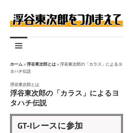
コ
ン
テ
伝
ン
浮
説
ツ
の
へ
谷
レ
ス
東
ー
キ
ホーム
>
浮谷東次郎とは
>
浮谷東次郎の「カラス」によるヨ
タハチ伝説
サ
ッ
次
ー
プ
浮谷東次郎とは
浮
郎
浮谷東次郎の「カラス」によるヨ
谷
タハチ伝説
東
を
次
つ
GT-Iレースに参加
郎
に