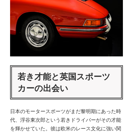
か
つ
い
ま
て
え
詳
し
て
く
紹
介
若き才能と英国スポーツ
す
カーの出会い
る
サ
イ
日本のモータースポーツがまだ黎明期にあった時
ト
代、浮谷東次郎という若きドライバーがその才能
を輝かせていた。彼は欧米のレース文化に強い関