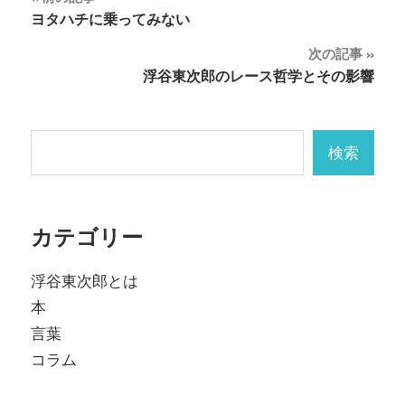
投
ヨタハチに乗ってみない
稿
次の記事
ナ
浮谷東次郎のレース哲学とその影響
ビ
ゲ
検索
検索
ー
シ
カテゴリー
ョ
ン
浮谷東次郎とは
本
言葉
コラム