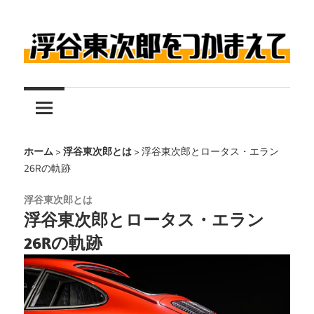
コ
ン
テ
伝
ン
浮
説
ツ
の
へ
谷
レ
ス
東
ー
キ
ホーム
>
浮谷東次郎とは
>
浮谷東次郎とロータス・エラン
26Rの軌跡
サ
ッ
次
ー
プ
浮谷東次郎とは
浮
郎
浮谷東次郎とロータス・エラン
谷
26Rの軌跡
東
を
次
つ
郎
に