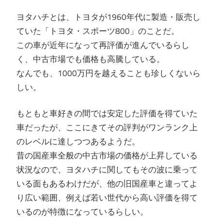
か
つ
ヨタハチとは、トヨタが1960年代に製造・販売し
い
ま
ていた「トヨタ・スポーツ800」のことだ。
て
この車が近年になって再評価が進んでいるらし
え
詳
く、中古市場でも価格も高騰している。
し
なんでも、1000万円を越えることも珍しくないら
て
く
しい。
紹
介
もともと車好きの間では安定した評価を得ていた
す
車だったが、ここにきてその評判がワンランク上
る
のレベルに達しつつあるようだ。
サ
昔の国産車全般の中古市場の価格が上昇している
イ
状況なので、ヨタハチに関してもその波に乗って
ト
いる面もあるわけだが、他の旧国産車と違ってよ
り広い範囲、例えば若い世代から高い評価を得て
いるのが特徴になっているらしい。