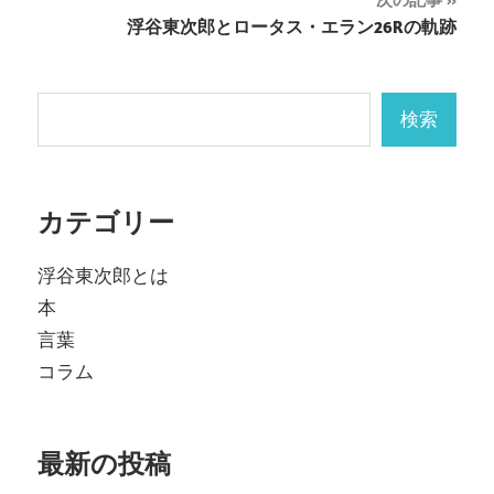
ナ
浮谷東次郎とロータス・エラン26Rの軌跡
ビ
ゲ
検索
検索
ー
シ
カテゴリー
ョ
ン
浮谷東次郎とは
本
言葉
コラム
最新の投稿