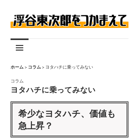
コ
ン
テ
伝
ン
浮
説
ツ
の
へ
谷
レ
ス
東
ー
キ
ホーム
>
コラム
>
ヨタハチに乗ってみない
サ
ッ
次
コラム
ー
プ
ヨタハチに乗ってみない
浮
郎
谷
希少なヨタハチ、価値も
東
を
次
急上昇？
つ
郎
に