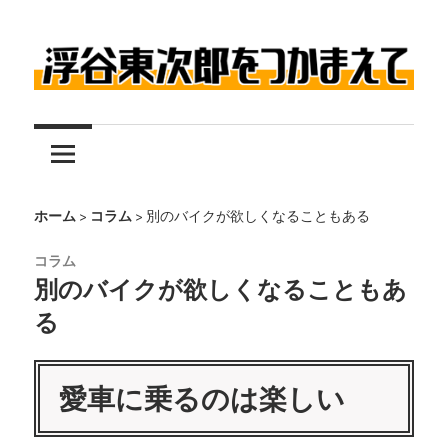
コ
ン
テ
伝
ン
浮
説
ツ
の
へ
谷
レ
ス
東
ー
キ
ホーム
>
コラム
>
別のバイクが欲しくなることもある
サ
ッ
次
コラム
ー
プ
別のバイクが欲しくなることもあ
浮
郎
る
谷
東
を
次
愛車に乗るのは楽しい
つ
郎
に