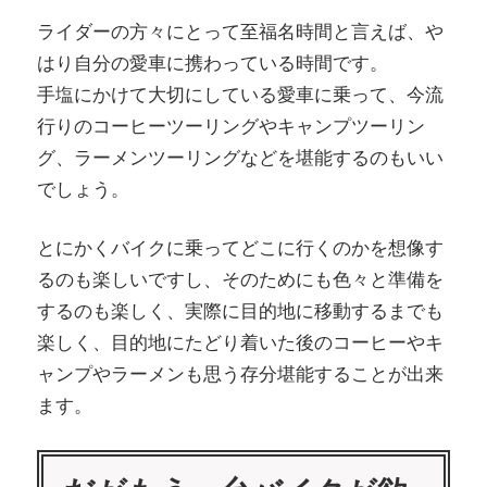
か
つ
ライダーの方々にとって至福名時間と言えば、や
い
はり自分の愛車に携わっている時間です。
ま
て
手塩にかけて大切にしている愛車に乗って、今流
え
詳
行りのコーヒーツーリングやキャンプツーリン
し
グ、ラーメンツーリングなどを堪能するのもいい
て
く
でしょう。
紹
とにかくバイクに乗ってどこに行くのかを想像す
介
るのも楽しいですし、そのためにも色々と準備を
す
するのも楽しく、実際に目的地に移動するまでも
る
楽しく、目的地にたどり着いた後のコーヒーやキ
サ
ャンプやラーメンも思う存分堪能することが出来
イ
ます。
ト