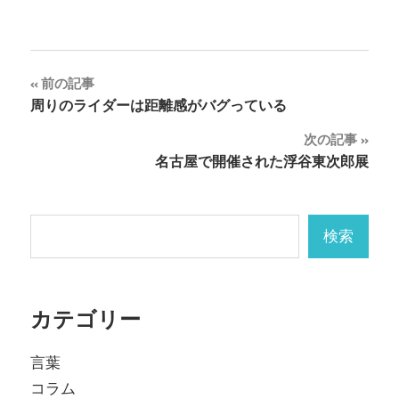
投
前の記事
周りのライダーは距離感がバグっている
稿
次の記事
ナ
名古屋で開催された浮谷東次郎展
ビ
ゲ
検索
検索
ー
シ
カテゴリー
ョ
ン
言葉
コラム