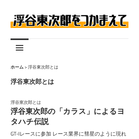
コ
ン
テ
伝
ン
浮
説
ツ
の
へ
谷
レ
ス
東
ー
キ
ホーム
>
浮谷東次郎とは
サ
ッ
次
浮谷東次郎とは
ー
プ
浮
郎
谷
浮谷東次郎とは
浮谷東次郎の「カラス」によるヨ
東
を
次
タハチ伝説
つ
郎
GT-Iレースに参加 レース業界に彗星のように現れ
に