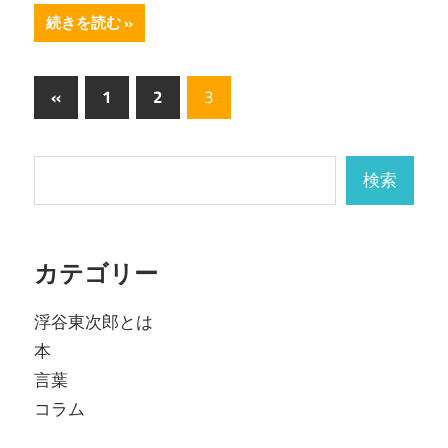
続きを読む
投
前
«
1
2
3
の
稿
記
ナ
検索
検索
事
ビ
ゲ
カテゴリー
ー
シ
浮谷東次郎とは
本
ョ
言葉
ン
コラム