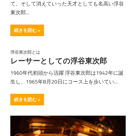
て、そして消えていった天才としても名高い浮谷
か
つ
東次郎...
い
ま
て
続きを読む
え
詳
し
て
く
浮谷東次郎とは
レーサーとしての浮谷東次郎
紹
介
1960年代初頭から活躍 浮谷東次郎は1942年に誕
す
生し、1965年8月20日にコース上を歩いてい...
る
サ
続きを読む
イ
ト